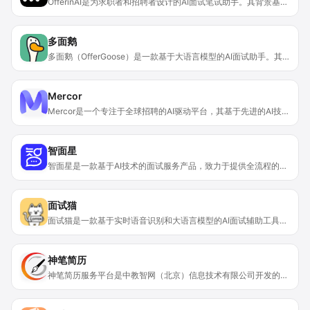
OfferinAI是为求职者和招聘者设计的AI面试笔试助手。其背景基于市场对高效面试笔试辅助工具的需求。该产品重要性在于利用实时语音识别、自动联网搜索等技术，能帮助用户在面试和笔试中表现出色。它支持全平台使用，适用于各种岗位。价格方面，注册赠送25元使用额度，语音识别0 - 3元每分钟，AI快答5元每次，小窗模式25元每次。定位是为面试和笔试场景提供全方位辅助，助力用户取得更好的成绩。
多面鹅
多面鹅（OfferGoose）是一款基于大语言模型的AI面试助手。其背景是为帮助求职者提升面试技巧和通过率而开发。价格方面，30分钟面试时长收费68元，120分钟收费188元，300分钟收费378元。定位是适合各种职位和行业，尤其擅长代码知识，能满足不同用户在面试准备阶段的需求，为用户提供专业指导和行业知识培训。产品的主要优点在于具备实时面试提醒、AI模拟面试、智能押题、深度复盘等功能，且支持多语言面试，有助于用户全面提升技术和沟通能力。
Mercor
Mercor是一个专注于全球招聘的AI驱动平台，其基于先进的AI技术，旨在简化求职和招聘流程。对于求职者而言，它能提供更多的就业机会，尤其是远程工作的机会；对于企业来说，它能提高招聘效率，降低招聘成本。Mercor具有AI驱动的面试与评估、全球人才匹配等多种功能，且提供合规的全球支付解决方案，确保跨国招聘的薪资支付合法且无缝。目前页面未提及价格相关信息。该平台定位为连接全球求职者和企业，解决双方在求职和招聘过程中的痛点。
智面星
智面星是一款基于AI技术的面试服务产品，致力于提供全流程的面试辅助。它整合了企业、岗位和人力资源专家的信息，利用大数据和算法建立面试模型。其能帮助求职者提高面试技巧和成功率，也能辅助企业进行候选人的筛选和评估。产品定价分为基础礼包98元（模拟面试3次）、高级礼包198元（模拟面试4次共120分钟，面试精灵2次共120分钟）、尊享礼包398元（模拟面试10次，面试精灵4次）。
面试猫
面试猫是一款基于实时语音识别和大语言模型的AI面试辅助工具。其通过实时语音识别面试官问题，利用大语言模型智能分析并提供回答建议，帮助求职者应对面试问题。该工具支持超140种语言，能兼容腾讯会议、Zoom、飞书等主流视频会议平台，无缝融入线上面试场景。对于求职者来说，它能大大增加面试成功的概率，让他们在面试中更自信地展示自己。从产品定位来看，它主要面向各类求职者，帮助他们提升面试能力。关于价格，文档未提及。
神笔简历
神笔简历服务平台是中教智网（北京）信息技术有限公司开发的面向大学生的就业服务网站。平台运用AI技术，提供智能化就业指导服务。其重要性在于帮助大学生解决求职过程中的难题，提高求职成功率。该平台具有免费获取AI使用次数的福利，定位为助力大学生就业的专业服务平台，降低大学生求职成本，提升求职效率。