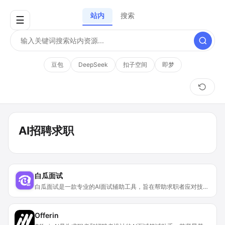
站内
搜索
☰
豆包
DeepSeek
扣子空间
即梦
AI招聘求职
白瓜面试
白瓜面试是一款专业的AI面试辅助工具，旨在帮助求职者应对技术面试中的各种挑战。产品背景是为满足当下在线面试和技术岗位面试需求而设计。其优点众多，拥有智能回答、手撕代码辅助等多种功能，可减少面试紧张和失误，还能确保使用安全不被检测。在价格上，提供免费试用，注册即赠送30元（300点）面试点数。产品定位精准，专注于为求职者提供高效、安全的面试辅助，适用于多种面试和笔试场景。
Offerin