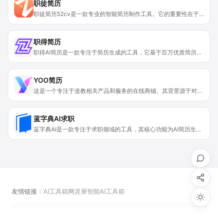
职徒简历
职徒简历52cv是一款专业的智能简历制作工具。它的重要性在于能帮助求职者更高效、专业地制作出高质量简历，增加求职成功率。其主要优点是拥有大量精美的中英文简历模板，能满足不同行业和场景需求；还具备智能简历检测功能，可对简历进行优化。背景方面，它旨在解决求职者制作简历时的困扰，为职场新人或有求职需求的人群提供便利。价格方面，可免费下载简历模板，部分高级功能可能需付费。产品定位为专注于求职简历制作的一站式服务平台。
职得简历
职得AI简历是一款专注于简历生成的工具，它基于百万优质简历数据进行训练。其核心功能在于利用AI技术分析岗位JD和用户背景，生成高匹配度的简历内容。重要性体现在能帮助求职者解决写简历时的诸多痛点，如经历描述杂乱、缺乏量化成果、与岗位不匹配等问题。该产品定位为应届生和职场人士的专属AI简历助手，能全方位提升简历质量和竞争力。价格方面，登录即可免费使用。
YOO简历
这是一个专注于道教相关产品和服务的在线商铺。其背景源于对道教文化的商业开发与传承，将道教元素融入到各类商品和法事服务中。产品涵盖了文创装饰品、随身法物、符籙、手机壁纸、祭祀用品等多种类型，价格从几美元到上百美元不等，定位是为对道教文化感兴趣、有宗教需求或希望借道教元素祈福转运的人群提供丰富的选择。它的优点在于提供了一站式购物体验，所有订单可享受免费送货，还支持产品更换、免息分期支付，并提供24/7的专门支持服务。
蓝字典AI求职
蓝字典AI是一款专注于求职领域的工具，其核心功能为AI简历生成与优化，以及提供AI笔试面试服务。该产品的主要优点在于能够运用人工智能技术，快速生成符合岗位要求的高质量简历，通过优化履历增加量化指标，让简历更专业。同时，提供丰富的面试岗位题目进行练习，帮助求职者提前熟悉笔试面试要点。产品背景是为解决求职者在撰写简历、应对面试等环节的难题而开发。价格方面提供免费体验机会，定位是为广大求职者提供一站式求职辅助服务。
友情链接：
AI工具箱网
灵犀智能
AI工具箱