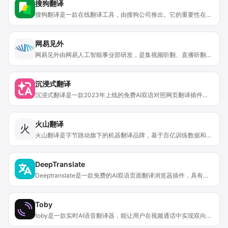
搜狗翻译
搜狗翻译是一款在线翻译工具，由搜狗公司推出。它的重要性在于打破语言屏障，方便人们获取不同语言的信息。主要优点是支持50多种语言互译，能即时免费提供翻译服务。其定位是为广大用户提供便捷、高效的翻译解决方案，无论在学习、工作还是生活场景中都能发挥作用。该产品完全免费使用，无需支付任何费用。
网易见外
网易见外由网易人工智能事业部研发，是集视频听翻、直播听翻、语音转写、文档直翻等功能于一体的AI智能语音转写听翻平台。其重要性在于通过语音识别转写文字、机器翻译等技术，为从事和爱好语音转写、翻译的人员提供便捷听翻工具，能提升工作效率，降低转写成本，改变跨文化交流与内容跨国界传播方式。产品优点众多，像语音转写准确率高、翻译高效且能保留原文排版、具备多种识别翻译功能等。在价格方面虽未明确给出，但强调有极具行业竞争力的定价。该产品定位为服务于有语音转写和翻译需求的多类人群和行业。
沉浸式翻译
沉浸式翻译是一款2023年上线的免费AI双语对照网页翻译插件。它由上海书同文网络科技有限公司开发，目标是打破语言壁垒、促进信息平权，已帮助超1000万用户跨越语言障碍。此插件支持DeepL、OpenAI ChatGPT、Google翻译等10余种业界顶尖翻译引擎，是目前支持翻译引擎最多的网页翻译插件。它不仅适用于桌面端的主流浏览器（如Edge、Chrome、Firefox、Safari等），还支持手机端（iOS和安卓），也有微信小程序版本。此外，它推出了付费的PDF PRO翻译功能，普通PDF翻译和其他大部分功能免费。
火山翻译
火
火山翻译是字节跳动旗下的机器翻译品牌，基于百亿训练数据和神经网络最前沿技术，拥有自研推理引擎，能以低延时稳定处理数亿次翻译请求。它支持超100种语种的免费在线翻译，还提供大模型翻译、翻译API、视频翻译、火山同传、网页翻译等服务，可满足不同领域和行业的个性化翻译需求，定位为提供全球先进翻译技术与服务的平台，用户可免费不限次使用大模型翻译。
DeepTranslate
Deeptranslate是一款免费的AI双语页面翻译浏览器插件，具有重要的实用价值。它支持多种主流翻译API，包括Google翻译、Chat GPT OpenAI、Microsoft翻译、Claude和Gemini等，为用户提供了丰富的翻译选择。其重要性体现在能打破语言障碍，让用户轻松浏览不同语言的网页、文章和社媒帖子。主要优点有：支持140多种语言，能满足全球大部分语言的翻译需求；可以将内容翻译为双语形式，方便对照阅读；界面简洁，反应迅速，能为用户提供高效的翻译体验。该插件主要面向那些需要处理多语言信息的用户，如研究人员、学生和新闻作者等，帮助他们提升工作和学习效率。
Toby
toby是一款实时AI语音翻译器，能让用户在视频通话中实现双向语言翻译。其重要性在于打破语言障碍，实现跨国、跨语言的无缝沟通。主要优点包括双向翻译、提供文字记录、支持个性化词汇表、可自定义语音翻译模型和音量，且支持15种语言，能在所有视频通话平台使用。产品背景信息暂未提及，价格方面未明确说明，定位为帮助用户在视频通话中轻松进行多语言交流的工具。