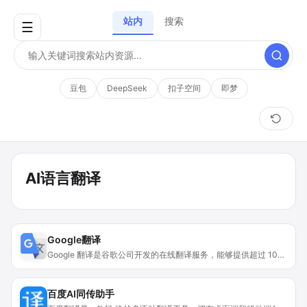
站内
搜索
☰
豆包
DeepSeek
扣子空间
即梦
AI语言翻译
Google翻译
Google 翻译是谷歌公司开发的在线翻译服务，能够提供超过 100 种语言之间的即时翻译。其重要性在于打破语言障碍，促进全球信息交流。主要优点包括界面简洁、操作方便、翻译速度快、支持多种语言、涵盖多种翻译类型（如字词、短语、网页等）。产品背景是谷歌在自然语言处理和机器学习领域的深厚技术积累。该产品对个人用户和企业用户免费使用，定位为通用的语言翻译工具，适用于日常交流、学习、工作等多种场景。
百度AI同传助手