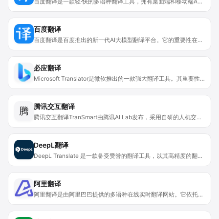
百度翻译是一款轻·快的多语种翻译工具，拥有桌面端和移动端APP。它支持200种语种的翻译，具有极简模式，方便快捷。移动端APP功能更加丰富，涵盖语音翻译、拍照翻译、对话翻译、权威词典、口语评测等功能；还有百度AI同传助手可实现音视频同传字幕功能。产品背景强大，由北京百度网讯科技有限公司开发。该产品定位于为用户提供便捷、准确的翻译服务，帮助用户跨越语言障碍，探索语言与世界，且完全免费使用。
百度翻译
百度翻译是百度推出的新一代AI大模型翻译平台。它的重要性在于为用户提供了便捷、高效、精准的翻译解决方案。主要优点包括支持203种语言翻译，具备多模态翻译能力（文本、文档、图片等），拥有多种翻译引擎（传统机器翻译、AI大模型翻译等），可通过多种形式使用（SaaS、API、插件、客户端等）。该产品定位广泛，无论是日常学习、工作中的翻译需求，还是专业领域的文献、合同翻译等都能满足。价格方面，部分基础功能免费，高级功能和专业服务可能需要付费。
必应翻译
Microsoft Translator是微软推出的一款强大翻译工具。其重要性在于打破语言障碍，促进全球交流与合作。优点众多，它支持100多种语言的翻译，无论是日常对话、商务文件还是学习资料，都能快速准确翻译。自动检测语言功能让操作更便捷，用户无需手动选择源语言。此外，它具有多平台适用的特点，可在网页端使用。产品背景是为满足全球用户语言交流需求而开发。价格方面，为用户提供免费使用服务，旨在让更多人受益于语言翻译服务。定位是一款面向大众、方便实用的语言翻译解决方案。
腾讯交互翻译
腾
腾讯交互翻译TranSmart由腾讯AI Lab发布，采用自研的人机交互式机器翻译技术，融合神经网络机器翻译、统计机器翻译等多项前沿技术，配合亿级双语平行数据。它定位为人工智能辅助翻译互联网落地产品，能为用户提供实时智能翻译辅助。其主要优点在于帮助用户快速完成翻译任务，提高翻译效率和质量，无需付费，免费供用户使用。
DeepL翻译
DeepL Translate 是一款备受赞誉的翻译工具，以其高精度的翻译质量著称。其核心技术在自然语言处理领域处于领先地位，采用了先进的深度学习算法，不断学习和优化翻译模型，以实现更精准的语义理解和翻译。该产品的重要性在于打破语言障碍，促进全球范围内的信息交流和商务合作。主要优点包括翻译准确、支持多种语言、能够进行文档翻译、提供 AI 写作辅助等。产品背景方面，它由专业的技术团队开发维护，受到全球数百万用户的信赖。价格方面，提供免费版本和付费的 Pro 版本，免费版有一定的功能限制，而 Pro 版本则具备更高级的功能和更好的数据安全保障。定位是满足个人和企业在不同场景下的语言翻译和写作需求。
阿里翻译
阿里翻译是由阿里巴巴提供的多语种在线实时翻译网站。它依托阿里巴巴达摩院机器智能技术实验室的技术支持，拥有海量的语种覆盖，能支持全球214种语言，任意两种语言互译及自动语种检测。采用深度神经网络技术翻译模型，荣获WMT 2018 5个语向世界冠军和浙江省科技进步奖。结合了文档解析、语音和图像识别等技术，提供文本、文档、语音、图像、视频等多领域的翻译服务，除通用引擎外，还打造了电商、医疗、金融、沟通等垂直领域引擎。提供PaaS和SaaS多种服务，支持公有云、专有云和私有化部署。在机器翻译基础上有人机协同工具，深入垂直行业还有延展服务。价格方面文档未提及。定位是为商业提供消除语言障碍的智能翻译解决方案，满足不同场景和领域的翻译需求。