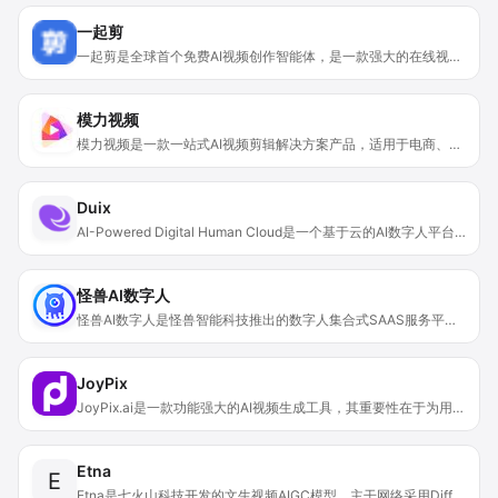
一起剪
一起剪是全球首个免费AI视频创作智能体，是一款强大的在线视频剪辑工具。其重要性在于为自媒体和媒体生产者提供了便捷、高效的视频制作解决方案。主要优点包括具备海量素材库、精美视频模板，可实现视频云端自动合成、一键发布等功能，能够帮助用户零成本制作视频并多渠道快速传播。产品背景上，它提供了一系列先进的AI技术来支持视频创作。价格方面，是免费使用的。定位是面向广大需要进行视频创作的人群，无论是专业的媒体工作者还是普通的自媒体创作者，都能借助它轻松完成视频制作。
模力视频
模力视频是一款一站式AI视频剪辑解决方案产品，适用于电商、信息流、企业和教育等行业。其背景是为满足各行业日益增长的视频创作和营销需求，借助AI等前沿技术，降低视频创作门槛，提高创作效率。产品定位是提供全面、高效、智能的视频创作运营工具。重要性在于可以帮助企业和个人实现快速、高质量的视频创作，提升视频营销效果，推动业务增长。价格方面提供免费试用机会，后续可能需付费使用部分高级功能。主要优点包括支持多种视频创作场景、拥有海量模板、具备强大的AI智能辅助功能如脚本生成、素材匹配和剪辑、直播精剪等，还能实现跨平台分发和智能管理，具备高过审率和高曝光度等。
Duix
AI-Powered Digital Human Cloud是一个基于云的AI数字人平台。它定位为为企业和个人提供便捷的AI数字人交互解决方案，可广泛应用于多个行业。产品优势在于能够在云端托管大量AI替身，实现低延迟的实时交互，给用户带来有人情味的交流体验。其将面部渲染、计算机视觉、语音合成和情商等技术融合，形成开放统一的平台，可轻松集成各种大语言模型和语音识别、合成服务。价格方面提供免费试用，后续使用可能采用“即用即付”的模式，适合初创企业控制成本。
怪兽AI数字人
怪兽AI数字人是怪兽智能科技推出的数字人集合式SAAS服务平台。其创始团队经验丰富，致力于打造全球领先的AIGC数字人智能平台。产品支持共享、定制、克隆数字人形象和声音，提供短视频创作、直播场景搭建等服务。核心优势包括接入情感交互式AI大语言模型，实现多种实时互动模式等。平台具有行业超写实数字人直播运营系统，能为企业宣传推广、品牌塑造等提供有力支持。价格方面，有免费试用和不同档次的月度、年度付费套餐，如免费计划有14天试用，月度29元；基础计划月度56元，有7天免费试用等，可满足不同客户需求。
JoyPix
JoyPix.ai是一款功能强大的AI视频生成工具，其重要性在于为用户提供了便捷、高效且富有创意的视频制作方式。该产品运用前沿的AI技术和用户友好的设计，能让图像变成会说话的视频，还能克隆声音、将文本转化为语音等。其主要优点包括生成速度快、功能丰富、支持多语言、免费声音克隆等。产品背景方面，目前未明确其开发团队等详细信息。价格上，有免费试用服务，具体的订阅计划可访问其订阅页面查看。产品定位为面向内容创作者、游戏玩家和社交媒体用户等，帮助他们轻松有趣地进行视频创作。
Etna
E
Etna是七火山科技开发的文生视频AIGC模型。主干网络采用Diffusion架构，正实验适配与Sora相似的Diffusion Transform架构。在语言和图像模型中插入时空卷积和注意力层，使其具备时空理解能力。该模型在大型视频数据集上充分训练，运用LDS大规模训练、复杂HPO超参数优化和DPO微调等先进技术策略，确保强大性能与生成能力。产品价格设有个人、商业、高级三种付费计划，分别为每月29美元、39美元、59美元，适用于博主、自由职业者和企业等，支持无限使用、无限存储等，还配备礼宾帮助中心和智能品牌角色等。