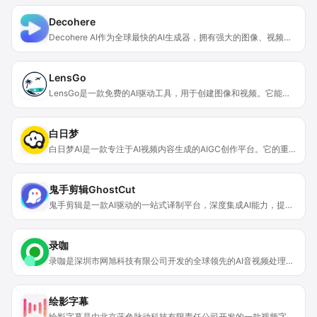
Decohere
Decohere AI作为全球最快的AI生成器，拥有强大的图像、视频和艺术创作能力。其重要性在于显著提升了内容创作效率，让用户能够快速实现创意。主要优点包括极快的生成速度、丰富的创作类型、高精度和细节表现。产品背景可能是为了满足创作者对高效、便捷的AI创作工具的需求。从页面可知可免费使用部分功能，其定位是为内容创作者提供一站式AI创作解决方案。
LensGo
LensGo是一款免费的AI驱动工具，用于创建图像和视频。它能够实现风格迁移，让用户仅通过一张图片就能将喜欢的角色带入视频中。其重要性在于为视频创作者提供了便捷、高效且个性化的视频制作方式。主要优点包括操作简单、易于上手，能够快速实现创意想法。该产品定位为面向广大视频创作者、故事讲述者，帮助他们更轻松地进行视频创作，无需复杂的专业知识。产品原本免费使用，但因业务调整，将于2025年7月3日停止运营，在停运前会逐步停用付费功能和停止自动续费。
白日梦
白日梦AI是一款专注于AI视频内容生成的AIGC创作平台。它的重要性在于，借助先进AI技术，打破了传统视频制作的门槛和限制，让普通用户也能轻松制作出专业级视频。其主要优点包括使用便捷，通过输入故事即可生成视频；功能丰富，涵盖形象定制、多种风格模板等；创作效率高，节省时间和人力成本。该平台由沈阳霏航网络科技有限公司开发，价格方面，从页面‘梦币不足’的提示推测有付费机制，可能还存在免费试用模式。其定位是为广大有视频创作需求的用户提供一个高效、专业的创作平台。
鬼手剪辑GhostCut
鬼手剪辑是一款AI驱动的一站式译制平台，深度集成AI能力，提供一站式译制体验和批量化处理能力。其搭载强大AI底层，优化译制体验，实现质效飞跃。支持100多种语言，具备强大抗噪和抗干扰能力，字幕提取准确。采用领先AI模型和翻译审校工作流，提升翻译准确性。可自动移除视频文字，效果无痕。提供多种语言的超真实AI配音和声音克隆功能。价格上，多款产品免费使用，翻译配音低至0.2元/分钟，性价比极高。定位是助力企业和创作者高效、高质覆盖全球市场，专注内容全球化，打磨译制流程各环节质量和效率。
录咖
录咖是深圳市网旭科技有限公司开发的全球领先的AI音视频处理平台，其定位是全方位满足音视频创作、编辑的需求，让新手也能轻松成为视频大师。产品操作简单，在线即可使用。价格方面文中未提及，但有免费体验机会。它的重要性在于解决了音视频处理过程中的各项难题，提高了音视频处理的效率和质量。主要优点包括功能丰富、操作简单、能满足多种场景需求等。
绘影字幕
绘影字幕是由北京蓝色脉动科技有限责任公司开发的一款视频字幕处理软件。它采用先进语音识别技术，自动把视频人声转为字幕并提供翻译服务。产品定位为为抖音、vlog、快手、自媒体、教育课程等视频创作者提供快捷加字幕服务。字幕识别服务按导入文件时长收费，价格0.6元/分钟起，购买时长卡可低至0.2元/分钟，后续编辑、导出免费，还有VIP等附加权益收费项目。其主要优点在于节省创作者手动码字时间、提高创作效率，支持多语言识别与翻译，能满足多种视频场景需求。