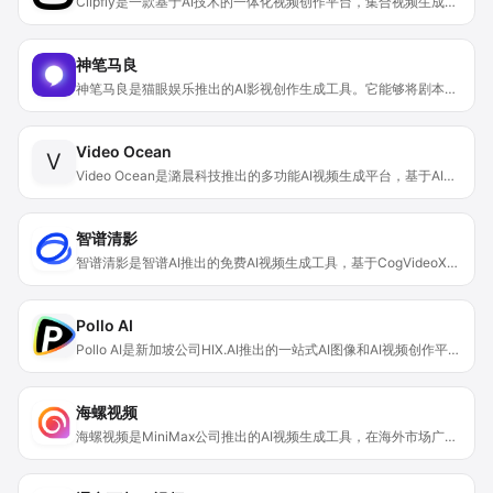
Clipfly是一款基于AI技术的一体化视频创作平台，集合视频生成、编辑、增强等多种功能。其重要性在于为用户提供便捷、高效的视频创作解决方案，无需专业技能即可完成高质量视频制作。主要优点包括操作简单、功能丰富、处理速度快。产品背景信息：当前AI技术在视频领域应用不断拓展，Clipfly应运而生，满足用户多样化的视频创作需求。价格信息未提及，定位为面向广大视频创作者、内容生产者的综合性平台。
神笔马良
神笔马良是猫眼娱乐推出的AI影视创作生成工具。它能够将剧本快速转化为动态故事板，这在影视创作前期能显著提升效率。其重要性在于能够让创作者提前预览作品的整体效果，便于进行修改和完善。该产品的主要优点包括智能分析剧本、生成人物小传和AI画像、自动生成动态分镜以及角色配音和背景音乐等功能，能增强剧本的视听效果。在安全性上，实施严格的访问控制和内部管理措施，确保剧本的原创性和保密性。目前产品处于内测阶段，可访问产品官网申请内测体验，定价暂未公布。其定位是服务于影视创作行业，适用于项目提报、创投路演、创意阐释、剧本会议和分镜设计等多个场景。
Video Ocean
V
Video Ocean是潞晨科技推出的多功能AI视频生成平台，基于AI技术为用户提供低门槛、高自由度的视频创作解决方案。平台支持文生视频、图生视频和角色生视频三大核心功能，可满足不同用户的创意需求，无论是模拟真实场景还是构建超现实画面都能轻松实现。目前该平台免费向用户开放，用户可访问官方网站获取体验名额，旨在帮助不同背景的视频创作者快速将创意转化为实际的视频作品。
智谱清影
智谱清影是智谱AI推出的免费AI视频生成工具，基于CogVideoX模型，融合文本、时间与空间要素，能提升视频连贯性与逻辑一致性。其重要性在于为不同领域的用户提供了高效、便捷的视频生成解决方案，大大节省了视频制作的时间和成本。主要优点包括高效快速，30秒即可生成10秒、4K、60帧视频；功能丰富，支持文生视频、图生视频，有多种风格和背景音乐可选；还支持API调用，方便企业和开发者集成使用。目前该产品免费开放，定位为满足个人创作和专业制作等多场景的视频生成需求。
Pollo AI
Pollo AI是新加坡公司HIX.AI推出的一站式AI图像和AI视频创作平台，旨在通过AI技术降低视频创作门槛。它上线了Google的Veo 3模型，并推出Veo 3 API。其主要优点在于功能丰富，涵盖从文本、图像生成视频，视频风格转换，以及多种图像和视频工具，能满足不同用户的创作需求。价格方面未提及，定位为面向各类创作者、品牌方等提供高效、便捷的创作服务平台。
海螺视频
海螺视频是MiniMax公司推出的AI视频生成工具，在海外市场广受欢迎，被认为在AI视频领域具有领先水平。其操作简单，支持多种风格和场景生成，已成为内容创作者和社交媒体用户的强大助手。目前可免费体验AI视频生成功能，最新定价以官网信息为准。该工具的重要性在于为用户提供了便捷、高效的视频创作途径，降低了视频制作门槛。其主要优点包括功能丰富，能满足多样化的视频创作需求；生成的视频效果逼真，情感表达能力强；具有内容审核机制，确保生成内容合规。