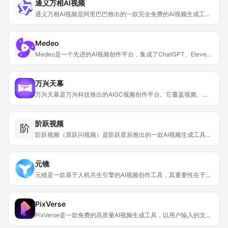
通义万相AI视频
通义万相AI视频是阿里巴巴推出的一款完全免费的AI视频生成工具。产品定位为降低AI视频创作门槛，让不同领域的用户都能轻松制作出高品质的视频。其重要性在于为影视制作、动画设计等行业带来了新的创作方式和效率提升。主要优点包括支持文生视频和图生视频两种模式，能生成具有影视级画面质感的高清视频，支持多种艺术风格，对中式元素有优化表现，还支持多语言输入、具备灵感扩写和音频生成功能等。
Medeo
Medeo是一个先进的AI视频创作平台，集成了ChatGPT、ElevenLabs、KLING、火山引擎等前沿AI模型。其重要性在于它极大地简化了视频创作流程，让视频制作变得简单高效。主要优点有：能帮助创作者轻松将创意转化为专业视频，支持多场景应用，满足企业宣传、教育视频、社交媒体等需求。目前页面未提及价格信息，其定位为助力各类创作者和企业快速生成高质量视频的工具。
万兴天幕
万兴天幕是万兴科技推出的AIGC视频创作平台。它覆盖视频、图片及音频生成三大领域，为传媒、影视后期、设计、广告营销等行业工作者打造一站式专业创作解决方案。其优点在于能满足多样化创作需求，可进行文生视频、图生视频、视频续写以及文生音乐等多种操作，还有丰富的灵感社区激发创作灵感，提升内容创作效率和质量。背景方面，随着AI技术在创作领域的应用日益广泛，万兴科技顺势推出该平台，以满足创作者对高效、专业创作工具的需求。关于价格，文档未提及。
阶跃视频
阶
阶跃视频（原跃问视频）是阶跃星辰推出的一款AI视频生成工具。它支持多种视频创作主题，能给用户带来丰富的视频创作选择。其重要性在于为用户提供了便捷的视频生成方式，降低了视频创作门槛。主要优点包括支持多种主题创作、提供视频描述优化服务，能帮助用户更准确地生成视频。目前该工具已开放内测体验，暂未提及价格信息，其定位是服务于有视频创作需求的各类人群，无论是教育、创意领域，还是娱乐、营销方面都适用。
元镜
元镜是一款基于人机共生引擎的AI视频创作工具，其重要性在于能高效地把创意灵感转化为成品视频。产品背景是为满足多行业对视频创作高效性的需求而生。它具有自动化脚本生成、角色风格统一、多模态融合和智能工作流等功能，这些优点能大幅提升创作效率，满足短视频、广告、教育、影视等多行业需求。该产品定价分为黄金会员（179元/月，每月获1300积分，可生成4680张分镜图或65个5秒分镜视频，单个视频最长60秒，有快速生成通道，成片无水印，优先体验新功能，支持高品质视频生成与图片画质增强）、铂金会员（349元/月，每月获2600积分，可生成9360张分镜图或130个5秒分镜视频，单个视频最长60秒，专享快速生成通道，包含黄金会员所有功能）、钻石会员（829元/月，每月获6500积分，可生成23400张分镜图或325个5秒分镜视频，单个视频最长60秒，专享快速生成通道，包含铂金会员所有功能）。
PixVerse
PixVerse是一款免费的高质量AI视频生成工具，以用户输入的文本提示为基础，能够生成各种风格如动漫、写实、3D等的高清逼真视频。其重要性在于为视频创作提供了新的方式，极大地降低了视频制作的门槛和成本。用户只需简单描述创意，就能轻松获得所需视频作品。该产品支持免费体验，付费信息以官网为准，主要面向内容创作者、广告营销人员、教育工作者、学生、动画和游戏设计师等，致力于帮助用户高效、便捷地将创意转化为令人惊叹的视觉效果。