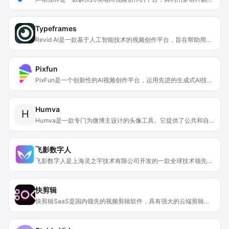
Typeframes
Revid AI是一款基于人工智能技术的视频创作平台，旨在帮助用户轻松创建适合TikTok、Instagram和YouTube等平台的爆款短视频。主要功能包括AI脚本生成、多语言语音合成、多种视频风格模板、简单易用的编辑器等。其优点在于无需专业技能，能将创意快速转化为吸引人的视频，节省时间和精力，尤其适合创作者专注于故事创作。平台受到14258名用户喜爱，已创建240909个视频，被400位创作者用于达到100k+的浏览量，支持32种语言，在68个国家使用。平台提供免费工具，无需信用卡即可开始使用，且视频导出后归用户永久所有。
Pixfun
PixFun是一个创新性的AI视频创作平台，运用先进的生成式AI技术，能够帮助用户将文字故事快速转化为精彩的动画视频。其重要性在于大大降低了视频创作的门槛，使得非专业人士也能轻松制作出高质量的视频内容。主要优点包括创作速度快、操作简单、支持自定义风格和角色等。该产品可能面向广大的内容创作者、教育工作者、市场营销人员等群体，价格信息未在提供的页面中提及。
Humva
H
Humva是一款专门为微博主设计的头像工具。它提供了公共和自定义两种头像选项。公共头像可以直接使用，方便快捷；自定义头像则能根据用户的个人风格进行定制。其重要性在于，它简化了视频内容的创建流程，无需用户具备专业的摄像和表演技能，通过上传一张照片就能快速生成个性化的头像用于视频创作。产品背景基于市场对于便捷、高效的视频内容创作工具的需求。价格方面，提供免费计划，用户可使用部分公共头像和基本功能，也可付费升级到高级计划以获取更多选项和定制功能。其定位是帮助微博主等用户轻松创建引人入胜的视频内容。
飞影数字人
飞影数字人是上海灵之宇技术有限公司开发的一款全球技术领先、效果逼真的AI数字人创作平台。该平台定位为行业头部数字人创作平台和技术源头厂商，面向各类创作者及企业，旨在降低数字人制作和使用门槛。其主要优点包括轻松上手，上传5秒原视频即可复刻数字分身；数字人模型训练和视频生成均为秒级别，节省时间和成本；效果逼真，采用领先技术驱动数字人嘴型和表情；具有多场景解决方案，适用于口播短视频、电商直播等多个领域。平台提供免费试用，无需昂贵定制费用，0等待0费用定制数字人形象和声音。
快剪辑
快剪辑SaaS是国内领先的视频剪辑软件，具有强大的云端剪辑能力。该软件支持在线去水印、录屏、录音等多种功能，拥有海量版权视频模板、音乐、特效和贴纸，适用于个人和中小企业定制。产品定位为降低视频剪辑门槛，让用户无需专业剪辑基础就能实现创作自由。价格方面未提及，从页面信息推测可能有免费试用或部分功能免费，部分功能付费的模式。其主要优点包括：操作便捷，依托云端无需复杂安装；功能丰富，满足各种视频创作需求；素材多样，商用更安心。