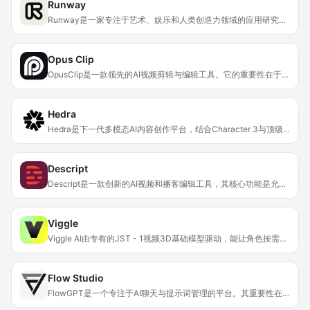
Runway
Runway是一家专注于艺术、娱乐和人类创造力领域的应用研究公司。其核心功能在于为用户提供一系列强大的工具，助力艺术创作。这些工具涵盖了先进的图像、视频处理技术以及创意生成算法。重要性在于打破了传统艺术创作的限制，让更多人能够轻松参与到艺术创作中来。主要优点包括操作便捷、功能丰富、创新能力强。产品背景基于对未来艺术发展趋势的洞察和探索。价格方面暂未提及。定位是成为推动艺术创作新时代发展的引领者。
Opus Clip
OpusClip是一款领先的AI视频剪辑与编辑工具。它的重要性在于极大地提升了视频创作者的工作效率。主要优点包括能把长视频快速转化为高质量的病毒式短片，还可一键发布到所有社交平台。其背景是为满足大量创作者对便捷高效视频创作和推广的需求而诞生，帮助超1000万创作者更快速地创作和成长。关于价格，页面未提及。它的定位是成为创作者进行视频剪辑和发布的首选工具。
Hedra
Hedra是下一代多模态AI内容创作平台，结合Character 3与顶级AI工具，为创作者、营销人员和企业简化内容创作流程。其主要优点在于能让用户在个人AI工作室中快速创建高质量的图像、视频和音频内容，具有多样化的风格和高度的可控性。该平台提供免费使用机会，也有升级到高级计划的选项。它的定位是满足各类用户在内容创作方面的需求，无论是个人创作者展示创意，还是企业进行营销推广，都能借助Hedra实现高效创作。
Descript
Descript是一款创新的AI视频和播客编辑工具，其核心功能是允许用户通过打字的方式进行视频和播客的编辑。这种创新的编辑方式极大地提高了编辑效率，让用户无需复杂的操作即可快速完成视频和播客的制作。它的重要性在于打破了传统视频和音频编辑的局限，为创作者提供了更加便捷、高效的编辑体验。产品背景方面，它瞄准了广大视频和播客创作者的需求，致力于简化编辑流程。价格方面，提供免费试用服务，后续可能需要付费订阅高级功能。定位为专业创作者和普通用户都能轻松上手的全能编辑工具。
Viggle
Viggle AI由专有的JST - 1视频3D基础模型驱动，能让角色按需求移动。该产品定位为创意视频制作平台，适合各类创作者和粉丝互动场景。其优点众多，比如提供免费的动作捕捉功能，打破了传统昂贵工作室和技术壁垒的限制，让普通用户也能轻松使用；操作简单，无论是VFX制作、制作表情包还是角色替换等都非常便捷；能带来个性化的AI体验，增强粉丝参与度。价格方面，虽未明确，但有免费使用部分功能，可能存在付费增值服务。
Flow Studio
FlowGPT是一个专注于AI聊天与提示词管理的平台。其重要性在于为用户提供了丰富的AI交互体验与资源共享。主要优点包括拥有超100万个可聊天的角色和机器人，支持免费聊天；提供各类风格的AI角色，能满足多样化需求；设有提示词商店，方便用户查找和使用优质提示词；社区活跃，可分享和交流。价格方面，有免费和付费会员服务，满足不同用户需求。产品定位是打造一个集AI角色聊天、提示词管理、社区交流为一体的综合性平台。