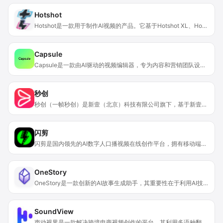
Hotshot
Hotshot是一款用于制作AI视频的产品。它基于Hotshot XL、Hotshot Act One和Hotshot这3个视频基础模型，能够根据用户输入的文本描述生成相应的视频，为视频创作带来了新的方式。其重要性在于降低了视频创作门槛，使得没有专业视频制作技能的用户也能轻松制作出富有创意的视频。主要优点包括操作便捷、生成速度快、创意性强等。该产品曾独立运营，后来被xAI收购。目前平台将于2025年3月14日停止新视频创建，现有用户需在3月30日前下载已创作的视频。文档未提及产品价格信息。产品定位为帮助用户将想象转化为视频，满足用户在娱乐、社交等方面的视频创作需求。
Capsule
Capsule是一款由AI驱动的视频编辑器，专为内容和营销团队设计。其重要性在于能极大提升视频创作的效率与质量。主要优点包括：10倍速创建视频，让创作效率显著提升；支持无缝协作，使团队成员能高效沟通合作；通过运动设计系统确保品牌一致性。产品背景方面，它获得了顶级AI和未来工作投资者的支持。价格方面提供免费注册，也可获取演示和查看定价信息。定位是服务企业团队，不仅面向专业编辑人员，让每个员工都能成为视频创作者。
秒创
秒创（一帧秒创）是新壹（北京）科技有限公司旗下，基于新壹视频大模型及秒创AIGC智能引擎的内容生成平台。它为创作者和机构提供涵盖文字续写、文字转语音、文生图、AI成片、数字人等创作服务。通过对文案、素材、语音合成、字幕等进行智能分析，能实现零门槛创作视频，全面提升内容创作效率。其价格方面，有多种会员套餐可供选择，如1个月9800元、3个月16800元、1年56800元等，还有不同的积分和时长包规则。该产品定位为一站式的智能内容创作平台，服务于企业及自媒体等不同类型的内容创作者。
闪剪
闪剪是国内领先的AI数字人口播视频在线创作平台，拥有移动端APP版本。其核心功能是利用AI技术自动创作文案并一键生成数字人视频，用户可输入关键词，平台就能迅速完成视频创作。此外，还支持在线定制专属数字人形象及声音。 该平台的重要性在于为企业和个人提供了高效、便捷的视频创作解决方案，降低了视频制作的门槛和成本。其主要优点包括丰富的数字人视频模板、200 + 国际化数字人模特、24 + 国家AI配音、AI文案创作、智能成片等功能，能帮助企业团队轻松实现矩阵营销引流，降本增效。目前暂未提及价格相关信息，其定位是为有视频创作需求的企业和自媒体人提供服务。
OneStory
OneStory是一款创新的AI故事生成助手，其重要性在于利用AI技术帮助用户快速生成连续性、一致性良好的角色和故事。主要优点是降低了创作门槛，让任何人都能轻松创作故事影集。产品背景是顺应内容创作需求，借助AI技术提升创作效率和质量。关于价格文中未提及收费情况，推测有免费和会员付费订阅模式。定位是为用户提供便捷、高效的故事创作服务，覆盖多种创作场景。
SoundView
声动视界是一款解决跨境电商视频创作的平台，其利用多语种翻译、语音合成、语音识别、大模型等技术，提供视频配音、视频翻译、文本配音等业务。该平台的重要性在于大大简化并提高了带货视频、产品视频、宣传视频的创作效率。其主要优点是让视频创作更简便，能够适应多语种需求，满足跨境业务。目前暂未提及价格信息。平台定位为服务跨境电商领域，帮助商家更轻松地制作出符合不同市场需求的视频内容。