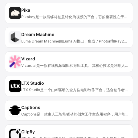
Pika
Pikakey是一款能够将创意转化为视频的平台，它的重要性在于为用户提供了一个便捷、高效的视频创作途径。其主要优点在于可以让用户无需复杂的视频制作技能，就能轻松地将自己的想法以视频形式呈现出来。产品背景可能是为了满足市场对于简单易用的视频创作工具的需求。关于价格，页面未提及。该产品的定位是面向广大有视频创作需求但缺乏专业技能的用户，帮助他们发挥创意，实现创意到视频的转化。
Dream Machine
Luma Dream Machine由Luma AI推出，集成了Photon和Ray2两个强大模型。Photon是用于视觉思考和快速迭代的新一代图像模型，其全新通用架构使生成高分辨率、高细节、创意构图的图像效率和速度是其他同类模型的8倍。Ray2是大规模视频生成模型，能产生连贯运动、超逼真细节和逻辑事件序列，提高了可用生成的成功率。产品定位为帮助用户实现创意想象，具备多种强大功能，目前可在iOS和网页上使用，未提及价格信息。
Vizard
Vizard.ai是一款在线视频编辑和剪辑工具。其核心技术是利用人工智能，能够自动识别视频中的精彩部分并生成短视频片段。主要优点包括节省时间和成本、操作简便、无需手动调整、能有效提升视频浏览量等。该产品面向创作者、教练、营销人员、代理商和自由职业者等，为他们提供了高效的视频内容创作解决方案。价格方面提供免费试用，无需注册即可体验。
LTX Studio
LTX Studio是一个由AI驱动的全方位电影制作平台，适合创作者、营销人员、电影制作人和工作室使用。其重要性在于将从创意构思到最终制作的整个流程进行整合，让用户能够控制故事的每一个方面，实现创意愿景。主要优点包括操作直观，专业人士与新手均可使用；通过AI技术简化了制作流程，让高级的叙事工具更易获取；提高了制作效率和质量。产品背景是为了满足电影和视频制作领域日益增长的数字化和智能化需求。价格方面，提供免费使用，同时也可能有付费增值服务，定位是为广大创作者提供便捷、高效的电影制作解决方案。
Captions
Captions是一款由人工智能驱动的创意工作室应用程序，用户能借助AI的强大能力，轻松创建出专业水准的视频作品，操作便捷，只需简单点击即可完成。此外还提及Mirage Studio，可生成有真实感的表达性视频。产品背景是顺应视频创作需求增长和AI技术发展趋势。价格信息未提及。产品定位为为各类视频创作者提供便捷、高效的创作工具。主要优点包括操作简单、功能丰富、利用AI提升创作效率和质量等。
Clipfly