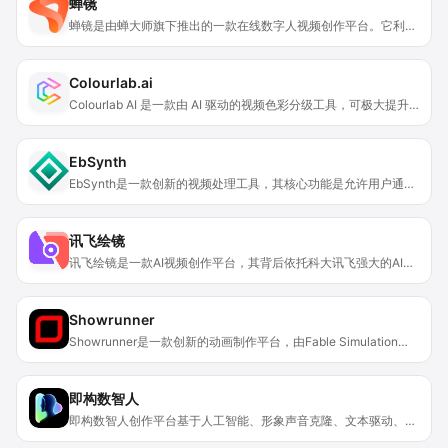
蝉镜
蝉镜是由蝉大师旗下推出的一款在线数字人视频创作平台。它利用AI技术，极大地简化了视频创作过程。产品的重要性在于解决了传统视频创作中成本高、效率低、效果难预测等痛点。其主要优点包括操作便捷，能快速生成视频；拥有100 + 精品数字人形象库供用户选择；可根据不同场景和需求进行定制化创作等。在价格方面，文中未明确提及，推测可能有免费试用模式，后续可能会采用付费模式。产品定位是为企业和个人提供一站式数字人短视频创作解决方案，覆盖海量专业营销场景。
Colourlab.ai
Colourlab AI 是一款由 AI 驱动的视频色彩分级工具，可极大提升视频处理效率。其重要性在于通过自动化功能节省大量手动调色时间，为创作者带来专业的色彩分级效果。产品的主要优点包括速度快（版本 3.5 比之前快 22 倍）、处理均在本地完成保障了数据安全、支持多种专业色彩空间等。它有 Creator 和 Pro 两个版本，Creator 版本适合普通编辑和电影制作人，可在常用编辑软件中快速实现 AI 驱动的色彩分级；Pro 版本则针对高端后期制作和 VFX 专业人士，提供了如胶片仿真和纹理仿真等更多高级功能。该产品受到顶级工作室和专业人士的信赖。目前提供免费试用，无需信用卡，价格详情暂未提及。
EbSynth
EbSynth是一款创新的视频处理工具，其核心功能是允许用户通过绘制单帧图像，将该绘画风格或效果智能地传播到整个视频素材中。主要优点在于操作相对简便，即使只绘制一帧，也能让整个视频具有统一的艺术风格，大大节省了为视频逐帧绘制的时间和精力。而且其Beta版本速度更快、性能更强、使用更便捷。产品定位是服务于有视频艺术化需求的用户，目前未提及价格相关信息。
讯飞绘镜
讯飞绘镜是一款AI视频创作平台，其背后依托科大讯飞强大的AI技术。它的重要性在于极大地提高了视频创作的效率，降低了创作门槛，让更多人可以轻松实现创意表达。主要优点包括支持快速生成图片与视频，能将创意转化为具体的脚本和分镜，再将静态分镜转化为动态视频。在价格方面，有付费会员体系，同时还会赠送付费用户VIP体验。产品定位为面向广大创作者的智能创作辅助平台，帮助他们高效捕捉灵感，完成视频创作。
Showrunner
Showrunner是一款创新的动画制作平台，由Fable Simulation支持，可基于模拟技术制作动画。其重要性在于大幅降低动画制作门槛，让用户轻松创作。优点包括操作简单，只需输入提示；依托模拟技术，故事丰富；有多样艺术风格，可自由定制。该平台现处于Alpha测试阶段，100,000人的等待列表使其早期访问名额有限。产品定位是为动画创作者提供便捷创新的创作工具。目前暂未提及价格信息。
即构数智人
即构数智人创作平台基于人工智能、形象声音克隆、文本驱动、语音驱动和云计算技术。重要性在于利用先进技术革新了短视频制作流程。主要优点包括降低内容生产门槛，用户能通过平台工具轻松创作短视频，无需复杂的专业技能。产品背景是随着短视频市场的繁荣以及人工智能技术的发展应运而生。价格情况未提及。该平台定位为面向广大创作者的高效短视频制作平台，旨在让更多人能轻松制作出优质的短视频内容。