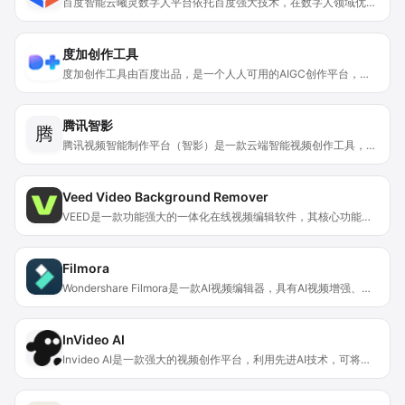
百度智能云曦灵数字人平台依托百度强大技术，在数字人领域优势显著。用户能创建数字人并开展多种内容创作，满足不同场景需求，助力营销推广与内容产出。新用户注册送10分钟视频制作权益，产品定位为为企业和个人提供数字人相关创作与运营服务。价格方面，虽提及新用户有免费权益，但推测后续存在付费使用模式。
度加创作工具
度加创作工具由百度出品，是一个人人可用的AIGC创作平台，一站式聚合百度AIGC能力。其核心功能涵盖AI成片、AI生文、AI故事、AI剧本、动漫视频、高光剪辑、数字人、声音克隆等。这些功能为创作者大幅降低了内容生成门槛，将内容创作流程压缩60%以上，实现了“思考即创作”的无缝衔接。该平台精准推荐全网热点，挖掘流量密码并提供创作话题与素材，还重构了内容生产关系，把专业影视团队的能力封装为标准化单元，实现了生产民主化革命。同时，它针对个性化创作需求提供定制化服务，支持人机协同创作与创作发布一站式服务。目前未提及价格信息。平台定位为赋能创作者，提升创作效率和质量，推动跨时代的内容生产方式变革。
腾讯智影
腾
腾讯视频智能制作平台（智影）是一款云端智能视频创作工具，依托腾讯强大的技术与版权基础。它集素材搜集、视频剪辑、渲染导出和发布等功能于一体，为用户提供一站式视频创作体验。产品定位为帮助用户更高效、便捷地进行视频化表达，降低视频创作门槛。其突出优点在于强大的AI智能工具和丰富的素材库，免费使用的特性让更多用户可以无成本地享受视频创作的乐趣，极大提升了用户的创作效率。
Veed Video Background Remover
VEED是一款功能强大的一体化在线视频编辑软件，其核心功能是自动背景去除和绿屏编辑。重要性在于它能简化视频制作流程，让用户轻松实现背景替换等操作。主要优点有在线免费使用，无需安装软件或插件；支持多种视频编辑功能，包含添加元素、裁剪修剪视频、生成字幕等；AI工具简单快速，易于上手。产品面向各类视频制作需求人群，无论初学者还是专业创作者都适用。价格方面可免费使用，创建账户为可选操作，无强制付费限制。
Filmora
Wondershare Filmora是一款AI视频编辑器，具有AI视频增强、智能短片等功能。其重要性在于降低了视频创作门槛，让不同技能水平的用户都能轻松进行视频制作。主要优点是拥有大量创意素材、AI增强功能提升视频质量、智能短片功能可快速制作内容。该产品由万兴科技出品，在视频编辑领域有一定知名度，价格方面可能有付费版和免费试用版，定位为面向大众的视频编辑软件。
InVideo AI
Invideo AI是一款强大的视频创作平台，利用先进AI技术，可将用户想法快速转化为能直接分享的视频，无需编辑技能。其重要性在于降低了视频创作门槛，让非专业人士也能轻松上手。主要优点有：无需复杂的时间线编辑技能，通过智能AI指令即可完成视频修改；有丰富的AI演员可供选用；还能制作多语言的品牌内容。产品提供免费试用版本，无需信用卡，此外还有针对企业的定制化解决方案。它定位于为创意人士、营销人员以及有视频制作需求的普通用户提供便捷的视频创作服务。