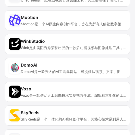
Unscreen是一款在线视频背景去除工具，其重要性在于简化了视频制作流程，让用户无需复杂的绿幕和抠像技术就能轻松去除视频背景。主要优点包括100%自动分析视频、生成高质量结果、操作简单、准确性高。产品背景方面，它解决了以往制作无背景视频需要复杂且繁琐技术的难题。该工具基础版免费使用，也有付费的Pro版本，定位是面向广大视频制作和处理需求的用户群体，从个人创作者到专业制作团队都适用。
Mootion
Mootion是一个AI原生内容创作平台，旨在为所有人解锁数字领域的创造力，将专业工作流程转变为通用过程。它构建了一个涵盖3D、视频、动画、游戏等的AI驱动创意中心，可激发创造力、促进分享和协作。平台具有强大的AI和便捷的创作功能，支持多语言。产品免费版提供200积分，付费版可生成和享受更多内容。其定位是为全球创作者提供一个易于使用的内容创作平台，适合不同领域和水平的创作者。
WinkStudio
Wink是由美图秀秀荣誉出品的一款多功能视频与图像处理工具，涵盖桌面端、网页版和移动版。该产品专为视频内容创作者和有图像、视频处理需求的用户设计，为他们提供了一系列强大且实用的功能。主要功能包括画质修复、视频人像精修、视频剪辑等，并拥有丰富的AI工具集。其重要性在于它能帮助用户轻松解决视频和图像在画质、美容、剪辑等方面的问题，实现高质量的创作。产品具有操作简单、功能丰富、高效等优点，能让不同水平的用户都能轻松打造出专业级的作品。目前文档未提及价格相关信息，推测支持免费试用。
DomoAI
DomoAI是一款强大的AI工具集网站，可提供从视频、文本、图像生成动画和图像的多种功能。其重要性在于为创作者提供了一站式的创意解决方案，满足多样化的创作需求。主要优点包括操作简单，能快速生成符合个性化风格的内容，且支持多种创意转化形式。产品背景方面，它受到众多创作者和领先公司的信赖。价格上，新用户可免费使用并获得15个一次性积分，用完后可选择继续使用免费版或升级为付费订阅，付费订阅有不同上传积分的月付和年付计划。该产品定位为艺术、设计和娱乐工作流程的综合工具包。
Vozo
Vozo是一款借助人工智能技术实现视频生成、编辑和本地化的工具。其重要性在于打破了地域和语言的限制，让视频内容能够轻松触达全球受众。产品主要优点包括：快速高效，操作简便，无需专业工作室即可完成高质量视频的制作；具有准确的上下文感知翻译、真实自然的语音配音、逼真的唇形同步以及自动生成字幕等功能。产品背景为Honeybee Technology Ltd于2025年推出的一款助力视频内容全球化的工具。价格方面，提供免费使用机会，具体付费方案可查看其Pricing页面。产品定位是为全球各类视频创作者和企业提供便捷的视频处理解决方案。
SkyReels
SkyReels是一个一体化的AI视频创作平台，其核心技术是利用人工智能算法，可根据用户输入的文字描述迅速生成视频内容。该产品具有操作便捷、功能强大等特点。其主要优点在于只需一键操作，就能将用户的想法转化为完整视频，大大节省了视频创作的时间和成本。SkyReels的产品定位是面向广大有视频创作需求的用户，无论是专业创作者还是普通爱好者，都能借助其完成视频创作。网站提到登录可获得免费积分，但未提及具体价格信息。