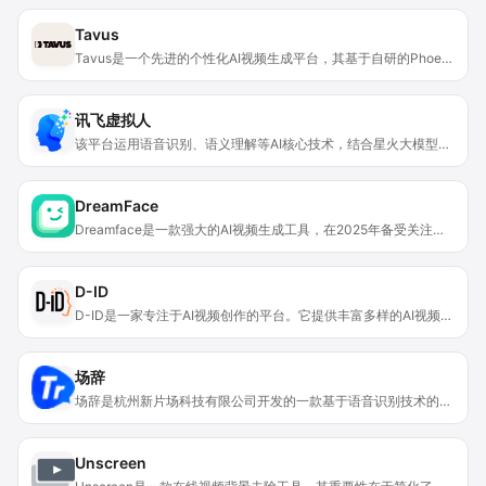
Tavus
Tavus是一个先进的个性化AI视频生成平台，其基于自研的Phoenix 2模型和对话式视频接口（CVI），核心技术领先。它能实现接近人类的自然交互和实时对话，且提供API和开发者工具，方便企业在营销、教育和客户服务等场景快速部署AI视频产品。该平台不仅提升了用户体验，还确保了数字克隆的安全和合规使用。不过，页面未提及产品价格信息。平台定位为助力企业和开发者高效利用AI视频技术，推动各行业的创新应用。
讯飞虚拟人
该平台运用语音识别、语义理解等AI核心技术，结合星火大模型，为用户提供虚拟数字人全栈式服务。其重要性在于能实现多行业全方位赋能升级，满足不同场景应用需求。主要优点包括一站式音视频生产、多种克隆定制方式、多平台支持等。背景是科大讯飞作为AI领域知名企业的技术积累。价格方面未提及，定位是为各行业提供虚拟数字人相关服务，助力业务升级。
DreamFace
Dreamface是一款强大的AI视频生成工具，在2025年备受关注。它为全球用户提供简单便捷的方式来创建视频、照片。产品优势显著，无需演员和复杂设备，只需输入文本或音频，就能利用AI生成高质量视频、图像。其拥有丰富的模板和多样的功能，能满足不同场景需求。价格方面，虽文中未明确说明，但从部分用户评价‘值得付费’推测，有付费使用模式。产品定位为让用户轻松发挥创意，随时随地制作各类视频和照片。
D-ID
D-ID是一家专注于AI视频创作的平台。它提供丰富多样的AI视频解决方案，涵盖从AI头像创建到视频翻译、营销活动等多个领域。平台以其强大的可视化AI能力，能够为企业和开发者提供定制化的数字人解决方案。D-ID的重要性在于其通过人工智能技术，极大地提升了视频创作的效率和质量，为各行业提供了创新的内容展示方式。产品优点包括易于集成的API、支持实时流动画、能够创建逼真的AI头像和对话式AI代理等。平台定位为企业和开发者提供专业的AI视频创作和解决方案，价格方面，提供免费试用，具体付费方案需根据不同的使用场景和需求确定。
场辞
场辞是杭州新片场科技有限公司开发的一款基于语音识别技术的视频字幕制作软件。其定位是帮助创作者提高视频字幕制作效率，节省时间和精力。该软件的主要优点在于高效准确，最快5分钟即可完成1小时视频的字幕制作，准确率高达97.5%。它集成了行业领先的语音识别技术，操作简单，拥有丰富的功能，无论是自媒体创作者、电视台工作人员还是在线教育从业者等都能借助它轻松完成字幕制作工作。页面未提及该软件的价格信息。
Unscreen