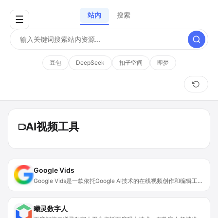
站内
搜索
☰
豆包
DeepSeek
扣子空间
即梦
AI视频工具
Google Vids
Google Vids是一款依托Google AI技术的在线视频创作和编辑工具，融合在Google Workspace中。其重要性在于为用户提供了高效、便捷且功能强大的视频制作方式，无需专业技能也能轻松上手。主要优点包括借助AI功能如Gemini和Imagen 3，能快速生成视频大纲、脚本、视频片段和图片，拥有海量免版税媒体素材，可多人协作编辑。该产品包含在Workspace商务版和企业版方案以及Google AI方案中，面向小型企业、大型企业等不同规模的组织，也面向Google AI Pro和Ultra方案的个人订阅用户，为各类用户提供视频制作的解决方案。
曦灵数字人