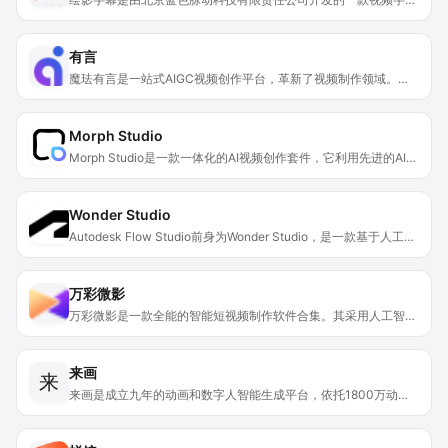
有言
魔珐有言是一站式AIGC视频创作平台，革新了视频制作领域。其核心技术为AI数字人技术，可打造虚拟主播与丰富虚拟形象。该平台的重要性在于简化了视频制作流程，为用户节省大量时间和成本。主要优点包括无需真人出镜、一键生成高质量3D视频、从场景构建到镜头剪辑全程自动化、数字人直播轻松实现等。价格方面支持付费订阅，定位是满足多元化视频创作需求的平台。
Morph Studio
Morph Studio是一款一体化的AI视频创作套件，它利用先进的AI技术，为用户提供了强大的视频创作和编辑功能。其重要性在于它极大地简化了视频创作流程，降低了创作门槛，让用户无需复杂的专业知识和昂贵的设备就能创作出高质量的视频。主要优点包括：操作简单便捷，只需输入文本或图像即可生成视频；功能丰富多样，涵盖文本转视频、图像转视频、视频风格转换等；能有效节省时间和成本，提高创作效率。产品背景基于当前AI技术在视频领域的快速发展，旨在满足市场对于高效视频创作工具的需求。价格方面，可免费试用，部分高级功能可能需要付费。产品定位为面向从个人创作者到商业机构的广泛用户群体，无论是制作电商视频、营销视频还是专业项目视频，都能提供强有力的支持。
Wonder Studio
Autodesk Flow Studio前身为Wonder Studio，是一款基于人工智能技术的在线工具，致力于革新视觉特效（VFX）制作流程。它能够自动检测演员表演，将其动作、表情转移到CG角色上，完成动画、灯光及合成等工作，大幅提高制作效率。产品可自动化完成80 - 90%的“客观”VFX工作，让艺术家专注于富有创意的“主观”工作，并可与现有制作流程无缝对接。价格方面，提供免费试用，无需信用卡。产品定位于为影视制作、动画创作等领域提供便捷高效的VFX解决方案。
万彩微影
万彩微影是一款全能的智能短视频制作软件合集。其采用人工智能技术，能让企业、自媒体及个人高效、快速且智能地制作出令人瞩目的短视频作品。这些作品广泛应用于宣传、微课、动画短片等多个领域，适合在抖音、快手等平台传播吸粉。产品有免费版本可下载使用，同时也提供VIP付费服务，定位是满足不同用户群体的短视频制作需求。
来画
来
来画是成立九年的动画和数字人智能生成平台，依托1800万动画数据资产，自主研发SkinSoul动画模型。打造了AI动画和AI数字人生成创作工具，搭建数字人MCN和AI教育平台，孵化AI硬件品牌InnAIO。产品支持一键生成动画、数字人视频、PPT等内容，具有海量正版商用素材和模板。平台涵盖多种使用权益，如2K清晰度、无水印视频等，还提供售后培训和商用授权保障。价格体系包含会员开通等付费形式，也有免费试用和高级版体验会员领取活动。定位是为全球用户提供更快更好的AI产品，满足多样化创作需求。