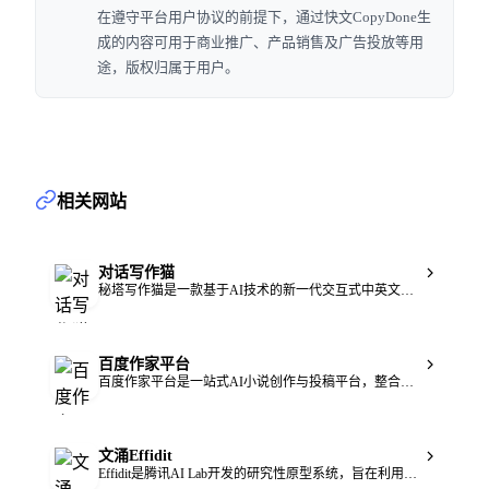
在遵守平台用户协议的前提下，通过快文CopyDone生
成的内容可用于商业推广、产品销售及广告投放等用
途，版权归属于用户。
相关网站
对话写作猫
秘塔写作猫是一款基于AI技术的新一代交互式中英文写作辅助平台，由秘塔科技研发，其创始技术团队为NLP领域专家。该平台拥有多种版本，方便用户在不同场景使用。它既提供免费版本，让用户体验基础功能，也有付费的基础版和高级版以满足更多字数额度和高级功能需求，基础版每月24元，高级版每月48元，定位为帮助用户提升写作效率和质量，解决写作难题。
百度作家平台
百度作家平台是一站式AI小说创作与投稿平台，整合了先进的AI技术，为作家提供全方位创作支持。它依托百度强大的技术背景，现已接入DeepSeek大模型，能帮助作家高效创作，解决开书、卡文难题。平台具有免费使用的特点，定位为专业的网文创作辅助工具，为广大作家与写作爱好者提供便利。
文涌Effidit
Effidit是腾讯AI Lab开发的研究性原型系统，旨在利用AI技术提升写作效率和创作体验。该产品定位为专业的智能写作辅助工具，支持通用版和学术版。其核心技术基于自然语言处理（NLP），能够对文本进行多方面的处理和优化。产品提供免费使用，用户无需支付费用即可享受其丰富的功能，适用于各类需要进行写作的人群。