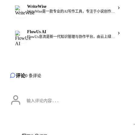
WriteWise
WriteWise是一款专业的AI写作工具，专注于小说创作领域。它能为小说创作全流程赋能与提效，将作家的创作思路和AI智能能力结合，让创作更高效智能。该工具具有稳定可靠、云同步等优点，确保作家不丢稿。其主要优点在于采用专业写作AI大模型，能在创作各方面提供辅助。目前产品背景信息中未提及价格，从支持免费体验网页版来看，可能存在免费使用的部分，也可能有付费高级功能。产品定位是成为作家专业、懂其需求的创作助手。
FlowUs AI
FlowUs息流是新一代知识管理与协作平台，由云上绿洲（杭州）科技有限公司开发。其以云端笔记为载体，融合了在线协作文档、多维表、流程图、网盘等多种功能，覆盖移动及PC端全生态链条。这一平台为团队和个人提供了项目管理、知识库、网盘、内部工作流等一站式解决方案，能够提高工作和学习的效率。价格方面，文档中未提及，但推测可能有免费试用或付费模式。该平台定位为满足个人和团队在知识管理、协作办公等方面的需求。
评论
0 条评论