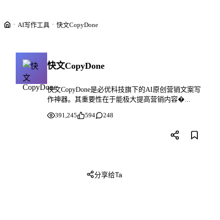
AI写作工具
快文CopyDone
快文CopyDone
快文CopyDone是必优科技旗下的AI原创营销文案写
作神器。其重要性在于能极大提高营销内容�...
391,245
594
248
分享给Ta
访问网站