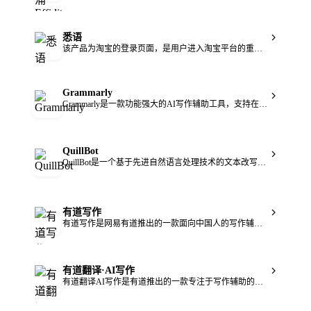
悉语
该产品为淘宝的登录页面，是用户进入淘宝平台的重要入口。淘宝作为全球知名的电子商务平台，有着庞大的用户基础和丰富的商业资源。这个登录页面的重要性在于它为用户提供了安全、便捷的登录途径，保障了用户账号的安全性。其主要优点包括支持多种登录方式，能满足不同用户的需求；页面设计合理，操作简单易懂。该页面是免费使用的，其定位是服务于广大的淘宝用户，方便他们快速登录平台进行购物、交易等活动。
Grammarly
Grammarly是一款功能强大的AI写作辅助工具，支持在各种应用和网站上使用，为用户提供个性化的写作指导与文本生成功能。该产品背景深厚，受50,000家组织和4,000万人信赖。它的主要优点包括提高写作质量、节省时间、确保信息传达清晰专业、保护数据安全等。价格方面，提供免费、专业版和企业版多个版本，免费版可满足基本写作需求，专业版每月12美元（按年计费），企业版需联系销售获取报价，定位覆盖个人、团队及大型组织。
QuillBot
QuillBot是一个基于先进自然语言处理技术的文本改写工具。其重要性在于帮助用户快速、准确地改写文本，避免重复表述，提升内容质量。主要优点是改写效果自然流畅，有多种改写模式可选；支持词汇替换、总结文本等功能。该工具适用于学生、作家、内容创作者等人群。价格方面，提供免费版本，也有付费订阅选项，付费版可解锁更多高级功能。其背景是为满足人们在写作过程中对文本优化的需求而开发。
有道写作
有道写作是网易有道推出的一款面向中国人的写作辅助工具，旨在帮助用户提升英文写作能力。该产品基于专业的有道神经网络翻译（YNMT），拥有权威的批改体系和多领域语料库。其定位是服务于有英文写作需求的人群，从学生到职场人士都能使用。产品亮点在于更全面的批改，涵盖准确性、语言风格和清晰度等多个维度，且支持中英双语写作和手写拍照批改等功能。价格方面提供免费使用的机会。
有道翻译·AI写作
有道翻译AI写作是有道推出的一款专注于写作辅助的产品。它利用先进的人工智能技术，能够自动生成多种类型的文本内容。其重要性在于极大地提高了人们的写作效率，降低了写作门槛。主要优点包括支持多语言输入、功能丰富、多端同步等。产品背景是随着人工智能技术的发展以及人们对高效写作的需求增长而诞生。目前未提及价格信息，定位为面向广大有写作需求的人群，帮助他们更轻松、高效地完成各类写作任务。