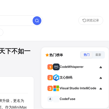
浏览记录
I打天下不如一
热门榜单
热门
最新
CodeWhisperer
1
🔥
文心快码
2
🔥
Visual Studio IntelliCode
3
🔥
CodeFuse
4
布品牌升级，更名为
作为MiniMax